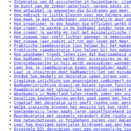
Integratie van AI-assistenten in huisontwerp: slim
De kunst van de indoor-watertuin: serene oases in 
Hoe ontwikkel je gewoonten die bijdragen aan meer 
Hoe gebruik je lichte kleuren voor een heldere woo
Hoe maak je een kinderkamer overzichtelijk door op
Hoe organiseer je een keuken die efficiënt werkt b
Hoe creëer je warmte in de badkamer zonder hoge en
Hoe creëer je warmte en rust met minimalistische r
Het nieuwe jaar voelt lichter wanneer je gemotivee
Het nieuwe jaar nodigt uit tot een leven met meer 
Praktische raamdecoratie tips helpen bij het maken
Praktische raamdecoratie tips helpen bij het maken
Hoe woonkamer trends laten zien dat duurzaamheid s
Hoe badkamer styling werkt door accessoires op de 
Energiebesparing in huis wordt eenvoudiger wanneer
Leer hoe je raamdecoratie kopen eenvoudiger maakt 
Laat je inspireren door badkamerstijlen van minima
Ontdek hoe meubels en decoratie samen zorgen voor 
Creatieve inrichting van woonruimtes combineert es
Badkamerinrichting draait om balans tussen functio
Raamdecoratie met natuurlijke materialen creëert e
Woonkamers in Nederland laten steeds vaker een uni
Gezellige keukenkleuren werken goed samen met hout
Creatief met decoratie zijn geeft ruimte voor pers
Welke iconische bruggen het mooiste tot hun recht 
Spelenderwijs leren maakt leren vanzelfsprekend in
Muurdecoratie met spiegels verandert elke ruimte i
Hoe natuurmotieven in fotobehang zorgen voor balan
Leer hoe duurzame materialen bijdragen aan een bew
Originele DIY decoraties voor een persoonlijke tui