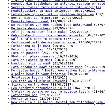
Tips bij het uitzoeken van raamdecoratie ( fotorol
Hoogwaardig fotobehang in allerlei soorten en mate
Verschil tussen foto aluminium of foto acrylglas
(
Meubelstickers op maat ontwerpen
(08/12/2021)
Fotobehang op maat met rijstvelden bestellen
(09/1
Bos in mist op rolgordijn
(22/09/2021)
Muurstickers op maat
(12/08/2021)
De voordelen van een keuken foto achterwand
(06/07
De beste deurstickers
(29/06/2021)
Zelf je tuinposter laten maken
(22/02/2021)
Geboortebord voor jouw nieuwe gezinslid
(04/01/202
Wall murals made to measure
(16/11/2020)
Customized wall decoration on size!
(16/06/2020)
Fotobehang op je maat
(09/03/2020)
Foto op plexiglas
(17/02/2020)
Foto op posters
(24/09/2019)
Photo sur plexi sauvage
(19/08/2019)
Foto op Poster op maat
(18/03/2019)
Wanddecoratie op maat
(01/03/2019)
Foto behang op maat stenen in het zand
(21/02/2019
Koffieliefhebber? Bestel een keuken foto achterwan
A polar bear in your interior
(16/01/2018)
Fototapete Buddha
(03/10/2017)
Een foto op aluminium lavendel
(16/09/2017)
Stickers on the door
(31/08/2017)
Een prachtig natuurbeeld in huis
(04/08/2017)
Vrolijk je woning op met je mooiste foto’s
(28/06/
Fotobehang bos
(22/05/2017)
Poster on size
(23/03/2017)
New York in huis halen? Bestel een fotobehang New 