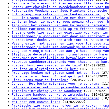
Gezondere Tuinieren: 20 Planten voor Effectieve On
Bezoek Antiekwinkels en Tweedehandsmarkten voor Un
Natuurlijke Voeding voor Jouw Planten: Organische 
Fotobehang inspiratie voor uw keuken make-over
(15
EGCG in Groene Thee: Afvallen met deze krachtige s
Lente in huis: zo maak je jouw woning klaar voor h
Tips voor het creëren van een kalmerende badkamer 
5 slimme manieren om je huis op te frissen zonder 
Inspirerende tips voor een gezellige woonkamer inr
Transformeer je woonkamer met door een architect o
4 creatieve ideeën van een architect om uw tuin te
Wees creatief met ideeën en tips voor tuindecorati
Transformeer je huis met eenvoudige makeover-tips 
Voeg een vleugje natuur toe aan je huis - Koop van
Stijlvolle decoratie-ideeën: transformeer uw kamer
Woonkamer met stijlvolle en betaalbare decoraties
Nieuwste wanddecoratietrends voor thuis en op kant
Hoeveel kost een zwembad in de tuin?
(14/09/2022)
Een foto op plexiglas: wat is het?
(09/08/2022)
Prachtige keuken met glazen wand met een foto
(27/
Goedkope tuin ideeën: 4 handige tips!
(25/05/2022)
Sierkussens voor je interieur
(20/05/2022)
Canvas - Het beste materiaal voor je panorama
(11/
Het beste materiaal voor je wanddecoratie - Plexig
Interieurinrichting van de woonkamer
(22/03/2022)
Fotobehang bamboe: een korte introductie
(16/03/20
De trend: meerdere soorten posters combineren
(10/
Wat kost een canvas foto?
(14/02/2022)
Praktische tips voor meer sfeer in je keuken - spa