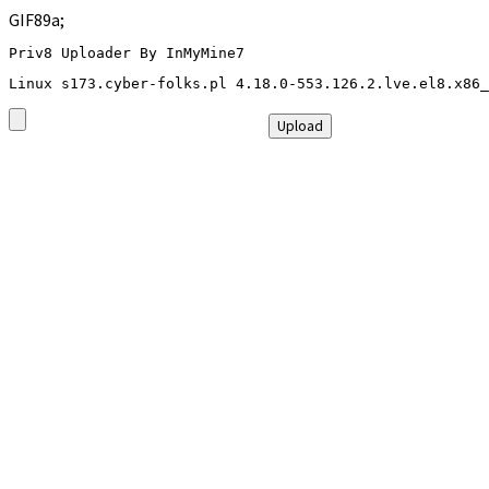
GIF89a;
Priv8 Uploader By InMyMine7