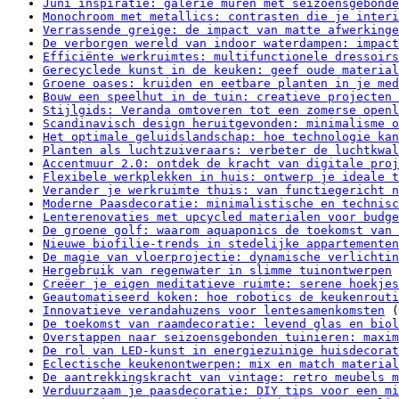
Juni inspiratie: galerie muren met seizoensgebonde
Monochroom met metallics: contrasten die je interi
Verrassende greige: de impact van matte afwerkinge
De verborgen wereld van indoor waterdampen: impact
Efficiënte werkruimtes: multifunctionele dressoirs
Gerecyclede kunst in de keuken: geef oude material
Groene oases: kruiden en eetbare planten in je med
Bouw een speelhut in de tuin: creatieve projecten 
Stijlgids: Veranda omtoveren tot een zomerse openl
Scandinavisch design heruitgevonden: minimalisme o
Het optimale geluidslandschap: hoe technologie kan
Planten als luchtzuiveraars: verbeter de luchtkwal
Accentmuur 2.0: ontdek de kracht van digitale proj
Flexibele werkplekken in huis: ontwerp je ideale t
Verander je werkruimte thuis: van functiegericht n
Moderne Paasdecoratie: minimalistische en technisc
Lenterenovaties met upcycled materialen voor budge
De groene golf: waarom aquaponics de toekomst van 
Nieuwe biofilie-trends in stedelijke appartementen
De magie van vloerprojectie: dynamische verlichtin
Hergebruik van regenwater in slimme tuinontwerpen
Creëer je eigen meditatieve ruimte: serene hoekjes
Geautomatiseerd koken: hoe robotics de keukenrouti
Innovatieve verandahuzens voor lentesamenkomsten
(
De toekomst van raamdecoratie: levend glas en biol
Overstappen naar seizoensgebonden tuinieren: maxim
De rol van LED-kunst in energiezuinige huisdecorat
Eclectische keukenontwerpen: mix en match material
De aantrekkingskracht van vintage: retro meubels m
Verduurzaam je paasdecoratie: DIY tips voor een mi