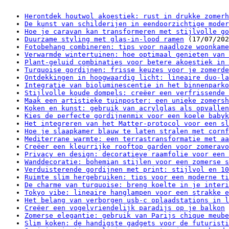
Herontdek houtwol akoestiek: rust in drukke zomerh
De kunst van schilderijen in eendoorzichtige moder
Hoe je caravan kan transformeren met stijlvolle go
Duurzame styling met glas-in-lood ramen
(17/07/202
Fotobehang combineren: tips voor naadloze woonkame
Verwarmde wintertuinen: hoe optimaal genieten van 
Plant-geluid combinaties voor betere akoestiek in 
Turquoise gordijnen: frisse keuzes voor je zomerde
Ontdekkingen in hoogwaardig licht: lineaire duo-la
Integratie van bioluminescentie in het binnenparko
Stijlvolle koude dompels: creëer een verfrissende 
Maak een artistieke tuinposter: een unieke zomersh
Koken en kunst: gebruik van acrylglas als opvallen
Kies de perfecte gordijnenmix voor een koele babyk
Het integreren van het Matter-protocol voor een sl
Hoe je slaapkamer blauw te laten stralen met cornf
Mediterrane warmte: een terrastransformatie met aa
Creëer een kleurrijke rooftop garden voor zomeravo
Privacy en design: decoratieve raamfolie voor een 
Wanddecoratie: bohemian stijlen voor een zomerse s
Verduisterende gordijnen met print: stijlvol en 10
Ruimte slim hergebruiken: tips voor een moderne ti
De charme van turquoise: breng koelte in je interi
Tokyo vibe: lineaire hanglampen voor een strakke e
Het belang van verborgen usb-c oplaadstations in l
Creëer een vogelvriendelijk paradijs op je balkon
Zomerse elegantie: gebruik van Parijs chique meube
Slim koken: de handigste gadgets voor de futuristi