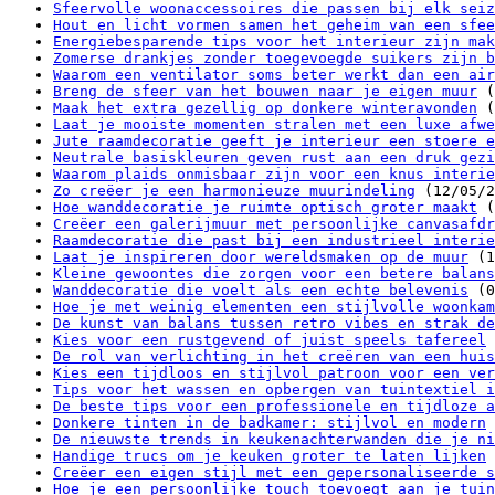
Sfeervolle woonaccessoires die passen bij elk seiz
Hout en licht vormen samen het geheim van een sfee
Energiebesparende tips voor het interieur zijn mak
Zomerse drankjes zonder toegevoegde suikers zijn b
Waarom een ventilator soms beter werkt dan een air
Breng de sfeer van het bouwen naar je eigen muur
(
Maak het extra gezellig op donkere winteravonden
(
Laat je mooiste momenten stralen met een luxe afwe
Jute raamdecoratie geeft je interieur een stoere e
Neutrale basiskleuren geven rust aan een druk gezi
Waarom plaids onmisbaar zijn voor een knus interie
Zo creëer je een harmonieuze muurindeling
(12/05/2
Hoe wanddecoratie je ruimte optisch groter maakt
(
Creëer een galerijmuur met persoonlijke canvasafdr
Raamdecoratie die past bij een industrieel interie
Laat je inspireren door wereldsmaken op de muur
(1
Kleine gewoontes die zorgen voor een betere balans
Wanddecoratie die voelt als een echte belevenis
(0
Hoe je met weinig elementen een stijlvolle woonkam
De kunst van balans tussen retro vibes en strak de
Kies voor een rustgevend of juist speels tafereel
De rol van verlichting in het creëren van een huis
Kies een tijdloos en stijlvol patroon voor een ver
Tips voor het wassen en opbergen van tuintextiel i
De beste tips voor een professionele en tijdloze a
Donkere tinten in de badkamer: stijlvol en modern
De nieuwste trends in keukenachterwanden die je ni
Handige trucs om je keuken groter te laten lijken
Creëer een eigen stijl met een gepersonaliseerde s
Hoe je een persoonlijke touch toevoegt aan je tuin