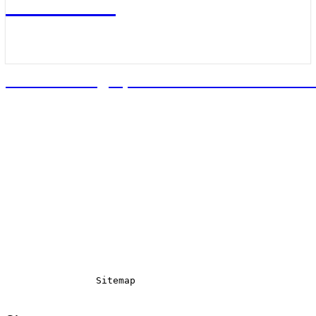
ruiltmee.be
De woon blog tips voor een boho chic int
Sitemap