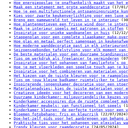
Hoe energieopslag je onafhankelijk maakt van het e
Maak een statement met grote wanddecoratie
(17/01/
Hoe je een multifunctionele ontspanningsruimte kun
Kies voor zwarte keukenverlichting voor een luxe u
Breng een gamewereld tot leven in je interieur
(30
Hoe plantenmotieven een frisse wind door je interi
Maak je interieur speels met patronen in stoffen
(
Inspiratie voor unieke wandpanelen in huis
(12/12/
Stappenplan voor een complete slaapkamer make-over
Hoe glas en metaal perfect samengaan in keukenafwe
Hoe moderne wanddecoratie past in elk interieuront
Seizoensgebonden tafelstyling voor elk moment van 
De beste materialen voor een duurzame Scandinavisc
Tips om werkdruk als freelancer te verminderen
(07
Inspiratie voor het ophangen van familiefoto’s op 
Hoe je met vloerkleden een speelse touch aan je ki
Inspiratie voor het combineren van materialen voor
Het kiezen van de juiste kleuren voor je raamoplos
Tips om jouw kleine badkamer ruimtelijker te laten
Inspirerende jongenskamer decoratie voor een stoer
Materialenadvies: kies de juiste materialen voor e
Creatieve ideeën voor het decoreren van een modern
Duurzame kinderkamer: milieuvriendelijke keuzes vo
Kinderkamer accessoires die de ruimte compleet mak
Kinderkamer meubels: van functioneel tot speels
(1
Kinderkamer kleuren: de perfecte tinten voor een v
Bloemen fotobehang: fris en kleurrijk
(22/07/2024)
Doe-het-zelf gids voor het aanbrengen van behang i
Praktische tips voor het ophangen van plexiglas wa
Trendy kleuren voor raamdecoratie
(24/05/2024)