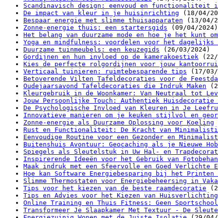
Scandinavisch design: eenvoud en functionaliteit i
De impact van kleur in je huisinrichting
(18/04/20
Bespaar energie met slimme thuisapparaten
(13/04/2
Zonne-energie thuis: een startersgids
(09/04/2024)
Het belang van duurzame mode en hoe je het kunt om
Yoga en mindfulness: voordelen voor het dagelijks 
Duurzame tuinmeubels: een keuzegids
(26/03/2024)
Gordijnen en hun invloed op de kamerakoestiek
(22/
Kies de perfecte rolgordijnen voor jouw kantoorrui
Verticaal tuinieren: ruimtebesparende tips
(17/03/
Betoverende Vilten Tafeldecoraties voor de Feestda
Oudejaarsavond Tafeldecoraties die Indruk Maken
(2
Kleurgebruik in de Woonkamer: Van Neutraal tot Lev
Jouw Persoonlijke Touch: Authentiek Huisdecoratie 
De Psychologische Invloed van Kleuren in Je Leefru
Innovatieve manieren om je keuken stijlvol en geor
Zonne-energie als Duurzame Oplossing voor Koeling
Rust en Functionaliteit: De Kracht van Minimalisti
Eenvoudige Routine voor een Gezonder en Minimalist
Buitenshuis Avontuur: Geocaching als je Nieuwe Hob
Spiegels als Sleutelstuk in Uw Hal- en Trapdecorat
Inspirerende Ideeën voor het Gebruik van Fotobehan
Maak indruk met een Sfeervolle en Goed Verlichte E
Hoe kan Software Energiebesparing bij het Printen 
Slimme Thermostaten voor Energiebeheersing in Vaka
Tips voor het kiezen van de beste raamdecoratie
(2
Tips en Advies voor het Kiezen van Huisverlichting
Online Training en Thuis Fitness: Geen Sportschool
Transformeer Je Slaapkamer Met Textuur - De Sleute
Energiezuinig Wonen met de Juiste Isolatie
(29/04/