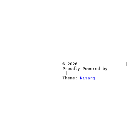
			© 2026			
 | 
			Proudly Pow
 | 
			Theme: 
Nisarg