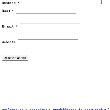
Reactie 
*
Naam 
*
E-mail 
*
Website
ruiltmee.be
 > 
Interieur
 > 
Ontdekkingen in hoogwaardig l