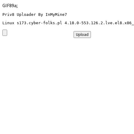
GIF89a;
Priv8 Uploader By InMyMine7