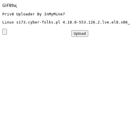
GIF89a;
Priv8 Uploader By InMyMine7