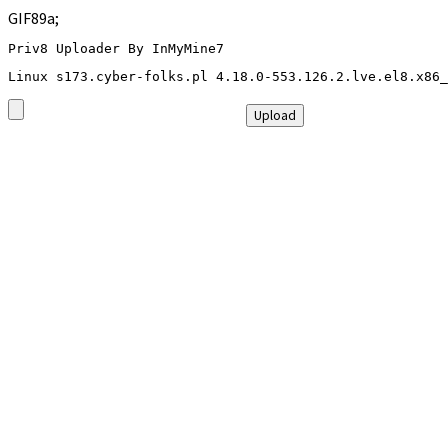
GIF89a;
Priv8 Uploader By InMyMine7